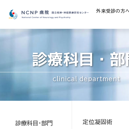
外来受診の方
診療科目・部
clinical department
定位凝固術
診療科目・部門