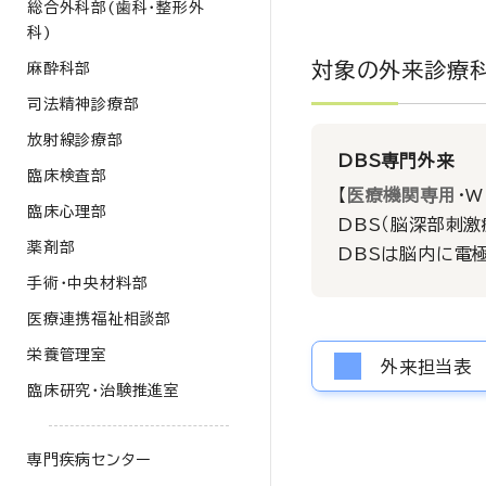
総合外科部(歯科･整形外
科)
対象の外来診療
麻酔科部
司法精神診療部
放射線診療部
DBS専門外来
臨床検査部
【
医療機関専用
・
臨床心理部
DBS（脳深部刺
薬剤部
DBSは脳内に電
手術・中央材料部
医療連携福祉相談部
栄養管理室
外来担当表
臨床研究・治験推進室
専門疾病センター