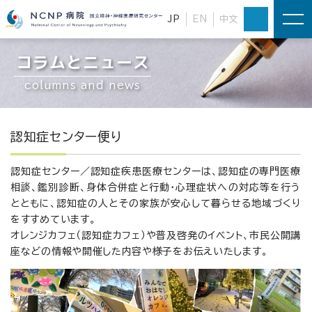
JP
EN
中文
コラムとニュース
columns and news
認知症センター便り
認知症センター／認知症疾患医療センター
は、認知症の専門医療
相談、鑑別診断、身体合併症と行動・心理症状への対応等を行う
とともに、認知症の人とその家族が安心して暮らせる地域づくり
をすすめています。
オレンジカフェ（認知症カフェ）や普及啓発のイベント、市民公開講
座などの情報や開催した内容や様子をお伝えいたします。