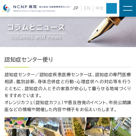
JP
EN
中文
コラムとニュース
columns and news
認知症センター便り
認知症センター／認知症疾患医療センター
は、認知症の専門医療
相談、鑑別診断、身体合併症と行動・心理症状への対応等を行う
とともに、認知症の人とその家族が安心して暮らせる地域づくり
をすすめています。
オレンジカフェ（認知症カフェ）や普及啓発のイベント、市民公開講
座などの情報や開催した内容や様子をお伝えいたします。