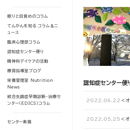
眠りと目覚めのコラム
てんかんを知る コラム＆ニ
ュース
臨床心理部コラム
認知症センター便り
精神科デイケアの活動
療育指導室ブログ
栄養管理室 Nutrition
認知症センター便り
News
統合失調症早期診断・治療セ
2022.06.22
＜オ
ンター（EDICS）コラム
2022.05.25
＜オ
センター素描