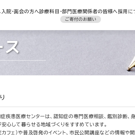
へ
入院・面会の方へ
診療科目・部門
医療関係者の皆様へ
採用に
ご寄付のお願い
ース
り
知症疾患医療センター
は、認知症の専門医療相談、鑑別診断、
が安心して暮らせる地域づくりをすすめています。
症カフェ）や普及啓発のイベント、市民公開講座などの情報や