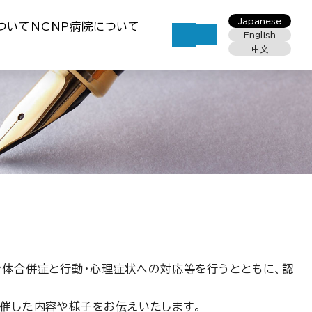
Japanese
ついて
NCNP病院について
English
中文
身体合併症と行動・心理症状への対応等を行うとともに、認
開催した内容や様子をお伝えいたします。