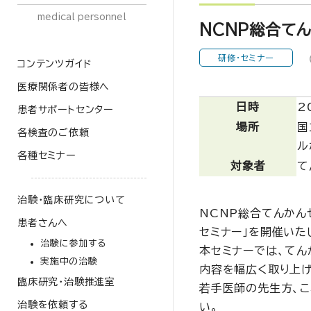
medical personnel
NCNP総合てん
研修・セミナー
コンテンツガイド
医療関係者の皆様へ
日時
2
患者サポートセンター
場所
国
各検査のご依頼
ル
各種セミナー
対象者
て
治験・臨床研究について
NCNP総合てんかん
患者さんへ
セミナー」を開催いた
治験に参加する
本セミナーでは、てん
実施中の治験
内容を幅広く取り上げ
臨床研究・治験推進室
若手医師の先生方、
治験を依頼する
い。