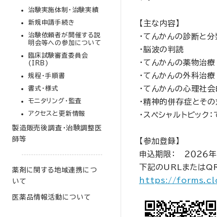
治験実施体制・治験実績
【主な内容】
新規申請手続き
治験依頼者が開催する説
・てんかんの診断と分
明会等への参加について
・脳波の判読
臨床試験審査委員会
・てんかんの薬物治療
(IRB)
・てんかんの外科治療
規程・手順書
・てんかんの心理社会
書式・様式
・精神的併存症とその
モニタリング・監査
アクセスと更新情報
・スペシャルトピック
製造販売後調査・治験調整医
師等
【参加登録】
申込期限： ２０２６年
下記のURLまたはQ
薬剤に関する地域連携につ
https://forms.c
いて
医薬品情報活動について