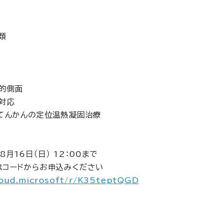
類
的側面
対応
：てんかんの定位温熱凝固治療
8月16日（日） 12：00まで
Rコードからお申込みください
loud.microsoft/r/K35teptQGD