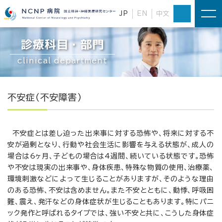
JP
EN
中文
診療科目・部門
clinical department
不安症（不安障害）
不安症とは差し迫った出来事に対する恐怖や、将来に対する不
安が過剰となり、行動や社会生活に影響を与える状態が、成人の
場合は6ヶ月、子どもの場合は4週間、続いている状態です。恐怖
や不安は現実の出来事や、身体疾患、特殊な物質の使用、治療薬、
環境刺激などによって生じることがありますが、そのような理由
のある恐怖、不安は含めません。また不安とともに、動悸、呼吸困
難、震え、発汗などの身体症状が生じることもあります。特にパニ
ック発作と呼ばれるタイプでは、強い不安と共に、こうした身体症