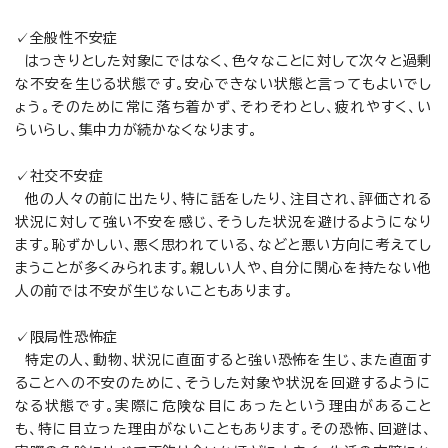
✓全般性不安症
はっきりとした対象にではなく、色々なことに対して次々と過剰
な不安を生じる状態です。安心できない状態と言ってもよいでし
ょう。そのために常に落ち着かず、そわそわとし、疲れやすく、い
らいらし、集中力が続かなくなります。
✓社交不安症
他の人々の前に出たり、特に話をしたり、注目され、評価される
状況に対して強い不安を感じ、そうした状況を避けるようになり
ます。恥ずかしい、悪く思われている、などと悪い方向に考えてし
まうことが多くみられます。親しい人や、自分に関心を持たない他
人の前では不安が生じないこともあります。
✓限局性恐怖症
特定の人、動物、状況に直面すると強い恐怖を生じ、また直面す
ることへの不安のために、そうした対象や状況を回避するように
なる状態です。実際に危険な目にあったという理由があること
も、特に目立った理由がないこともあります。その恐怖、回避は、