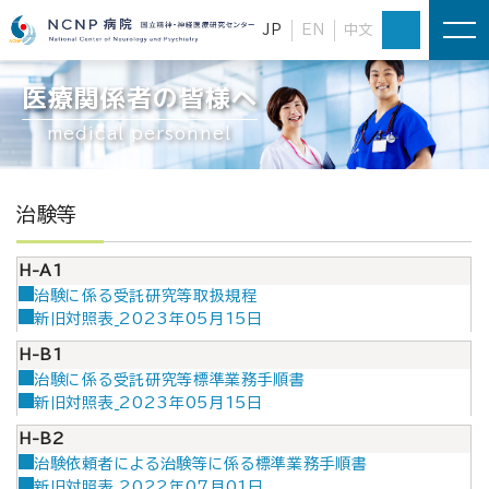
JP
EN
中文
医療関係者の皆様へ
medical personnel
治験等
H-A1
治験に係る受託研究等取扱規程
新旧対照表_2023年05月15日
H-B1
治験に係る受託研究等標準業務手順書
新旧対照表_2023年05月15日
H-B2
治験依頼者による治験等に係る標準業務手順書
新旧対照表_2022年07月01日